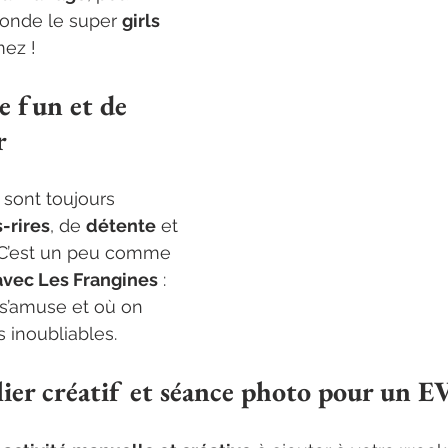
onde le super 
girls 
mez !
 fun et de 
r
s sont toujours 
-rires
, de 
détente
 et 
 C’est un peu comme 
avec Les Frangines
 : 
s’amuse et où on 
 inoubliables.
ier créatif et séance photo pour un EV