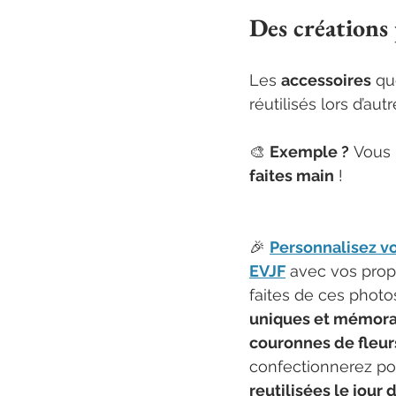
Des créations
Les 
accessoires
 qu
réutilisés lors d’aut
🎨 
Exemple ?
 Vous 
faites main
 !
🎉 
Personnalisez vo
EVJF
 avec vos propr
faites de ces photo
uniques et mémora
couronnes de fleur
confectionnerez pou
reutilisées le jour