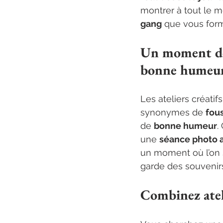
montrer à tout le m
gang
 que vous for
Un moment de
bonne humeu
Les ateliers créatif
synonymes de 
fous
de 
bonne humeur
.
une 
séance photo 
un moment où l’on 
garde des souvenirs
Combinez atel