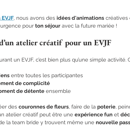
s EVJF
, nous avons des 
idées d'animations
 créatives
 urgence pour 
ton séjour
 avec la future mariée !
d’un atelier créatif pour un EVJF
urant un EVJF, c’est bien plus qu’une simple activité. C
iens
 entre toutes les participantes
oment de complicité
moment de détente
 ensemble
éer des 
couronnes de fleurs
, faire de la 
poterie
, pein
 atelier créatif peut être une 
expérience fun
 et 
déc
e la team bride y trouvent même une 
nouvelle pas