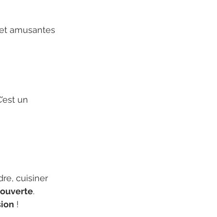
 et amusantes 
’est un 
dre, cuisiner 
ouverte
. 
sion
 !