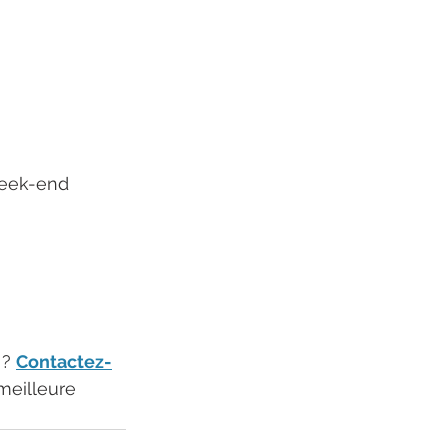
week-end 
 
 ? 
Contactez-
meilleure 