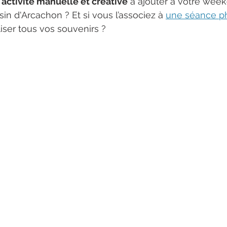
 
activité manuelle et créative
 à ajouter à votre wee
in d'Arcachon ? Et si vous l’associez à 
une séance p
iser tous vos souvenirs ?