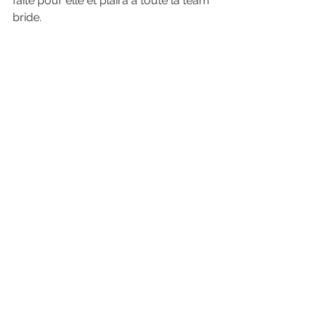
faite pour elle et plaira à toute la team 
bride. 