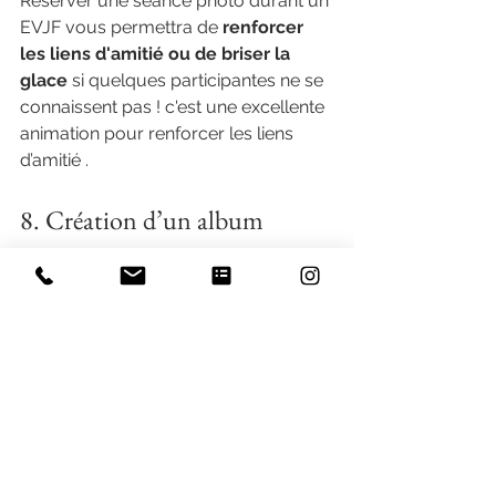
Réserver une séance photo durant un 
EVJF vous permettra de 
renforcer 
les liens d'amitié ou de briser la 
glace
 si quelques participantes ne se 
connaissent pas ! c'est une excellente 
animation pour renforcer les liens 
d’amitié . 
8. Création d’un album 
souvenir
Les photos de cette séance photos 
EVJF peuvent être utilisées pour 
créer un album souvenir ou pour 
préparer une animation durant le 
jour du mariage
 . 